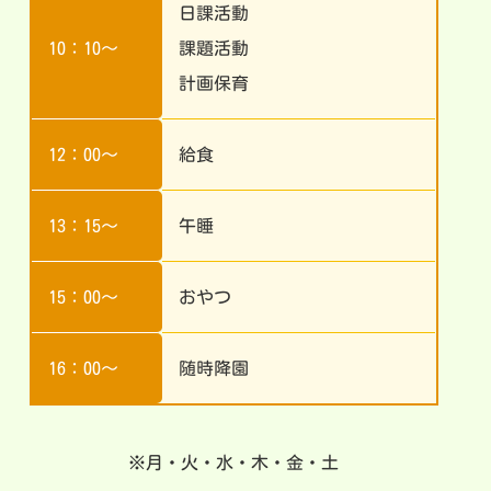
日課活動
10：10～
課題活動
計画保育
12：00～
給食
13：15～
午睡
15：00～
おやつ
16：00～
随時降園
※月・火・水・木・金・土