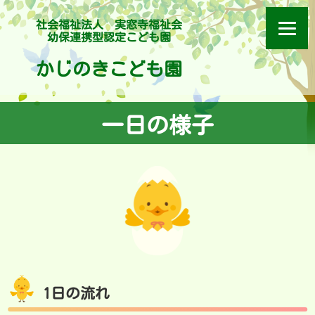
社会福祉法人 実窓寺福祉会
幼保連携型認定こども園
かじのきこども園
一日の様子
1日の流れ